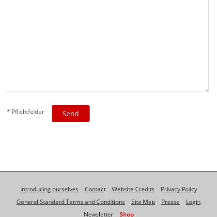
* Pflichtfelder
Introducing ourselves
Contact
Website Credits
Privacy Policy
General Standard Terms and Conditions
Site Map
Presse
Login
Newsletter
Shop